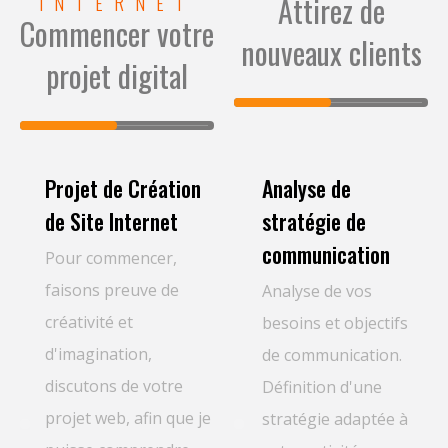
Attirez de
INTERNET
Commencer votre
nouveaux clients
projet digital
Projet de Création
Analyse de
de Site Internet
stratégie de
communication
Pour commencer,
faisons preuve de
Analyse de vos
créativité et
besoins et objectifs
d'imagination,
de communication.
discutons de votre
Définition d'une
projet web, afin que je
stratégie adaptée à