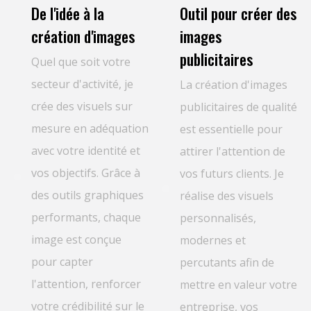
De l'idée à la
Outil pour créer des
création d'images
images
publicitaires
Quel que soit votre
secteur d'activité, je
La création d'images
crée des visuels sur
publicitaires de qualité
mesure en adéquation
est essentielle pour
avec votre identité et
attirer l'attention de
vos objectifs. Grâce à
vos futurs clients. Je
des outils graphiques
réalise des visuels
performants, chaque
personnalisés,
image est conçue
modernes et
pour capter
percutants afin de
l'attention, renforcer
mettre en valeur votre
votre crédibilité sur le
entreprise, vos