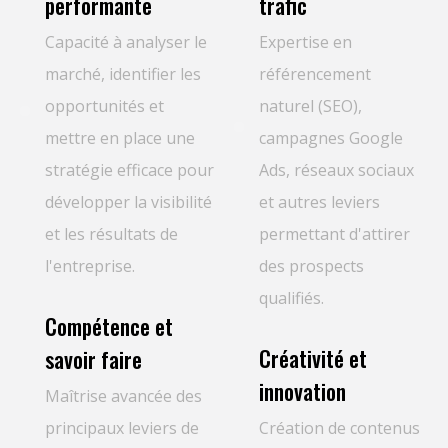
performante
trafic
Capacité à analyser le
Expertise en
marché, identifier les
référencement
opportunités et
naturel (SEO),
mettre en place une
campagnes Google
stratégie efficace pour
Ads, réseaux sociaux
développer la visibilité
et autres leviers
et les résultats de
permettant d'attirer
l'entreprise.
des prospects
qualifiés.
Compétence et
Créativité et
savoir faire
innovation
Maîtrise avancée des
principaux leviers de
Création de contenus