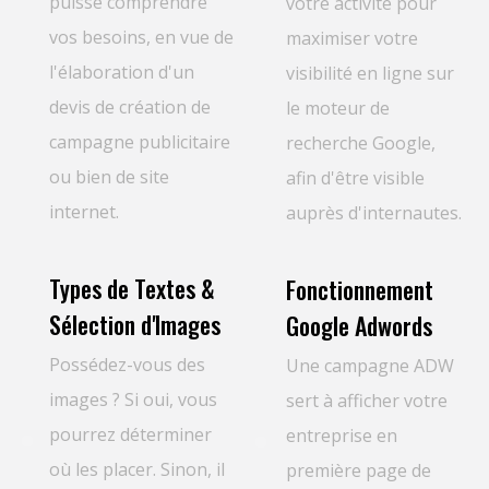
puisse comprendre
votre activité pour
vos besoins, en vue de
maximiser votre
l'élaboration d'un
visibilité en ligne sur
devis de création de
le moteur de
campagne publicitaire
recherche Google,
ou bien de site
afin d'être visible
internet.
auprès d'internautes.
Types de Textes &
Fonctionnement
Sélection d'Images
Google Adwords
Possédez-vous des
Une campagne ADW
images ? Si oui, vous
sert à afficher votre
pourrez déterminer
entreprise en
où les placer. Sinon, il
première page de