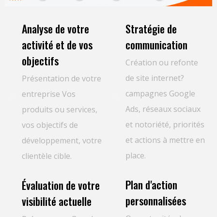
Analyse de votre
Stratégie de
activité et de vos
communication
objectifs
Création ou refonte
de site internet?
Présentation de votre
campagnes Google
entreprise Vos
Ads, réseaux sociaux
produits ou services,
et notoriété, priorités
vos objectifs de
et actions à mettre en
développement, votre
place.
clientèle cible.
Plan d'action
Évaluation de votre
personnalisées
visibilité actuelle