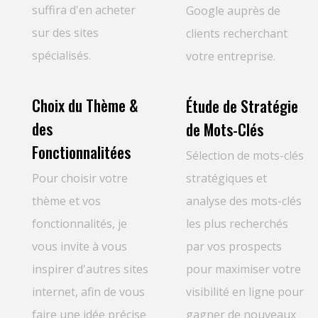
suffira d'en acheter
Google auprès de
sur des sites
clients recherchant
spécialisés.
votre entreprise.
Choix du Thème &
Étude de Stratégie
des
de Mots-Clés
Fonctionnalitées
Sélection de mots-clés
Pour choisir votre
stratégiques et
thème et vos
analyse des mots-clés
fonctionnalités, je
les plus recherchés
vous invite à vous
par vos prospects
inspirer d'autres sites
pour maximiser votre
internet, afin de vous
visibilité en ligne pour
faire une idée précise
gagner de nouveaux