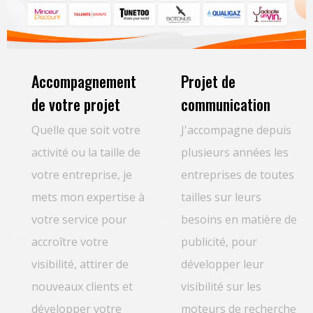
Accompagnement
Projet de
de votre projet
communication
Quelle que soit votre
J'accompagne depuis
activité ou la taille de
plusieurs années les
votre entreprise, je
entreprises de toutes
mets mon expertise à
tailles sur leurs
votre service pour
besoins en matière de
accroître votre
publicité, pour
visibilité, attirer de
développer leur
nouveaux clients et
visibilité sur les
développer votre
moteurs de recherche